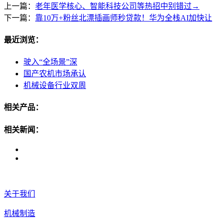
上一篇：
老年医学核心、智能科技公司等热招中别错过→
下一篇：
靠10万+粉丝北漂插画师秒贷款！华为全栈AI加快让
最近浏览：
驶入“全场景”深
国产农机市场承认
机械设备行业双周
相关产品：
相关新闻：
关于我们
机械制造