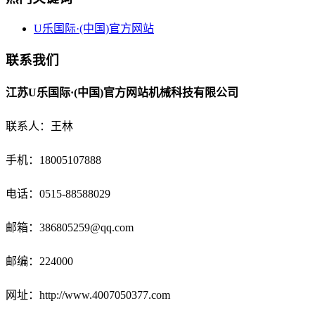
U乐国际·(中国)官方网站
联系我们
江苏U乐国际·(中国)官方网站机械科技有限公司
联系人：王林
手机：18005107888
电话：
0515-88588029
邮箱：
386805259@qq.com
邮编：224000
网址：http://www.4007050377.com