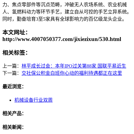
力、焦点零部件等沉点范畴，冲破无人农场系统、农业机械
人、氢燃料动力等环节手艺，建立自从可控的手艺立异系统。
同时，勤奋培育3至5家具有全球影响力的百亿级龙头企业。
本文网址：
http://www.4007050377.com/jixiezixun/530.html
相关标签：
上一篇：
林平成长过会：本年IPO过关第88家 国联平易近生
下一篇：
交社保公积金白班你心动的福利待遇都正在这里
最近浏览：
机械设备行业双周
相关产品：
相关新闻：