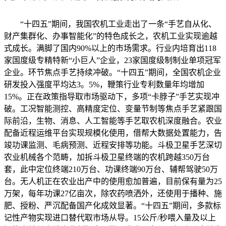
“十四五”期间，我国农机工业走出了一条“手艺自从化、
财产集群化、办事智能化”的特色成长之，农机工业实现逾越
式成长。满脚了国内90%以上的市场需求。行业内培育出118
家国度级专精特新“小巨人”企业，23家国度级制制业单项冠军
企业。环节焦点手艺持续冲破。“十四五”期间，全国农机企业
研发投入强度平均达3。5%，鞭策行业专利数量年均增加
15%。正在政策指导取市场驱动下，多项“卡脖子”手艺实现冲
破。工况智能测控、高精度定位、变量节制等焦点手艺紧跟国
际前沿，生物、消息、人工智能等手艺取农机深度融合。农业
配备近程运维平台实现规模化使用，借帮大数据处置能力，告
竣功课监测、毛病预测、近程安排等功能。斗极卫星手艺深切
农业机械各个范畴，加拆斗极卫星终端的农机跨越350万台
套，此中定位终端210万台、功课终端90万台、辅帮驾驶50万
台。无人机正在农业出产中的使用愈加普遍，目前保有量为25
万架，每年功课27亿亩次，除农药喷洒外，还使用于播种、施
肥、授粉、严沉配备国产化成效显著。“十四五”期间，多款标
记性产物实现进口替代取市场从导。15公斤/秒喂入量及以上