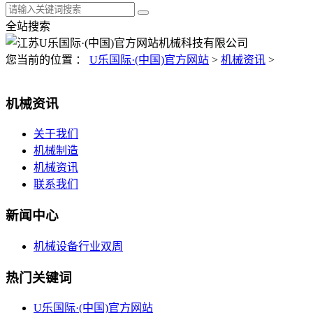
全站搜索
您当前的位置 ：
U乐国际·(中国)官方网站
>
机械资讯
>
机械资讯
关于我们
机械制造
机械资讯
联系我们
新闻中心
机械设备行业双周
热门关键词
U乐国际·(中国)官方网站