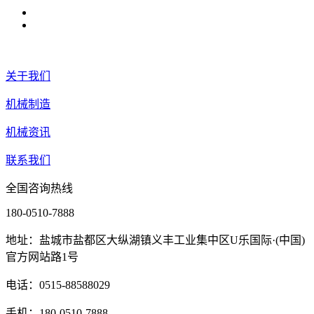
关于我们
机械制造
机械资讯
联系我们
全国咨询热线
180-0510-7888
地址：盐城市盐都区大纵湖镇义丰工业集中区U乐国际·(中国)
官方网站路1号
电话：0515-88588029
手机：180-0510-7888