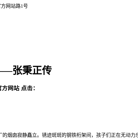
官方网站路1号
——张秉正传
)官方网站
点击：
烟囱寂静矗立。锈迹斑斑的钢铁桁架间，孩子们正在无动力乐