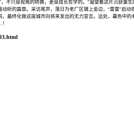
不雅井’，不只是视角的转换，更是成长哲学的。”凝望着这片沉获
最动听的篇章。采访尾声，落日为老厂区镀上金边，“雷雷”启动
，最终化做这座城市向将来发出的无力宣言。远处，暮色中的老电
…！
93.html