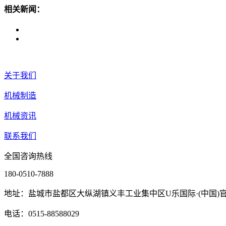
相关新闻：
关于我们
机械制造
机械资讯
联系我们
全国咨询热线
180-0510-7888
地址：盐城市盐都区大纵湖镇义丰工业集中区U乐国际·(中国)
电话：0515-88588029