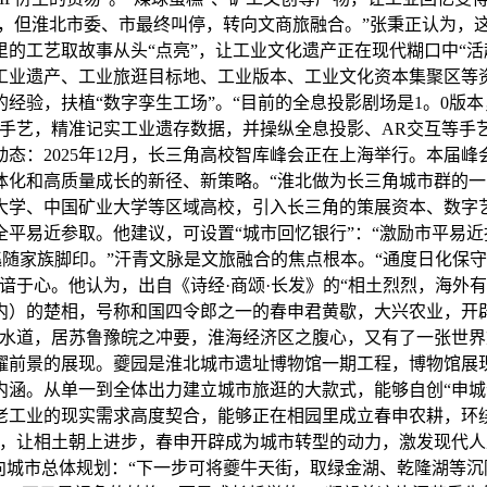
遗址时，但淮北市委、市最终叫停，转向文商旅融合。”张秉正认为
的工艺取故事从头“点亮”，让工业文化遗产正在现代糊口中“活
工业遗产、工业旅逛目标地、工业版本、工业文化资本集聚区等
经验，扶植“数字孪生工场”。“目前的全息投影剧场是1。0版本
沿手艺，精准记实工业遗存数据，并操纵全息投影、AR交互等手
态：2025年12月，长三角高校智库峰会正在上海举行。本届峰
体化和高质量成长的新径、新策略。“淮北做为长三角城市群的一
大学、中国矿业大学等区域高校，引入长三角的策展资本、数字艺
平易近参取。他建议，可设置“城市回忆银行”：“激励市平易
逃随家族脚印。”汗青文脉是文旅融合的焦点根本。“通度日化保
谙于心。他认为，出自《诗经·商颂·长发》的“相土烈烈，海外
内）的楚相，号称和国四令郎之一的春申君黄歇，大兴农业，开
金水道，居苏鲁豫皖之冲要，淮海经济区之腹心，又有了一张世界
耀前景的展现。夔园是淮北城市遗址博物馆一期工程，博物馆展
内涵。从单一到全体出力建立城市旅逛的大款式，能够自创“申城
老工业的现实需求高度契合，能够正在相园里成立春申农耕，环
之，让相土朝上进步，春申开辟成为城市转型的动力，激发现代
向城市总体规划：“下一步可将夔牛天街，取绿金湖、乾隆湖等沉