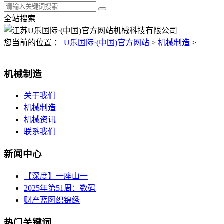
全站搜索
您当前的位置 ：
U乐国际·(中国)官方网站
>
机械制造
>
机械制造
关于我们
机械制造
机械资讯
联系我们
新闻中心
【深度】一座山一
2025年第51周：数码
财产蓝图织锦绣
热门关键词