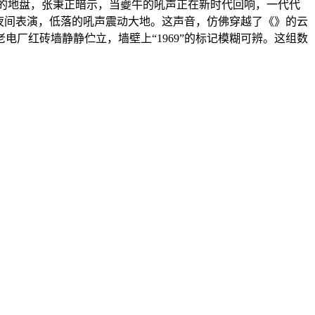
重生的地盘，张秉正暗示，当夔牛的吼声正在新时代回响，一代代
夜间表演，低落的吼声震动大地。这声音，仿佛穿越了《》的云
厂红砖墙静静伫立，墙壁上“1969”的标记模糊可辨。这组数