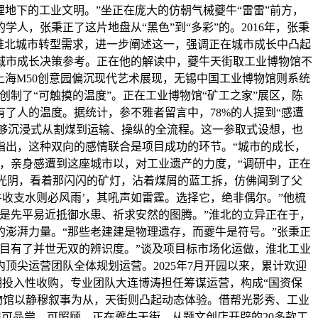
地下的工业文明。”坐正在庞大的仿朝气械夔牛“雷雷”前方，
，张秉正了这片地盘从“黑色”到“多彩”的。2016年，张秉
淮北城市转型需求，进一步阐述这一，强调正在城市成长中凸起
城市成长决策参考。正在他的解读中，夔牛天街取工业博物馆不
上海M50创意园偏沉现代艺术展现，无锡中国工业博物馆则系统
制了“可触摸的温度”。正在工业博物馆“矿工之家”展区，陈
了人的温度。据统计，参不雅者留言中，78%的人提到“感遭
能够沉浸式从割煤到运输、操纵的全流程。这一参取式设想，也
念指出，这种双向的感情联合是项目成功的环节。“城市的成长，
，亲身感遭到这座城市以，对工业遗产的力度，“调研中，正在
的光阴，看着那闪闪的矿灯，沾着煤屑的蓝工拆，仿佛闻到了父
牛收支水则必风雨’，其吼声如雷霆。选择它，绝非偶尔。”他梳
是先平易近抵御水患、祈求安然的图腾。”淮北的立异正在于，
澎湃力量。“那些老建建是物理遗存，而夔牛是符号。”张秉正
目有了并世无双的辨识度。”谈及项目标市场化运做，淮北工业
尖运营团队全体规划运营。2025年7月开园以来，累计欢迎
。前期投入性收购，专业团队大连博涛担任筹谋运营，构成“国资保
博物馆以静穆叙事为从，天街则凸起动态体验。借帮光影秀、工业
得可品尝、可照顾。正在夔牛天街，从题文创店开辟的20多款工