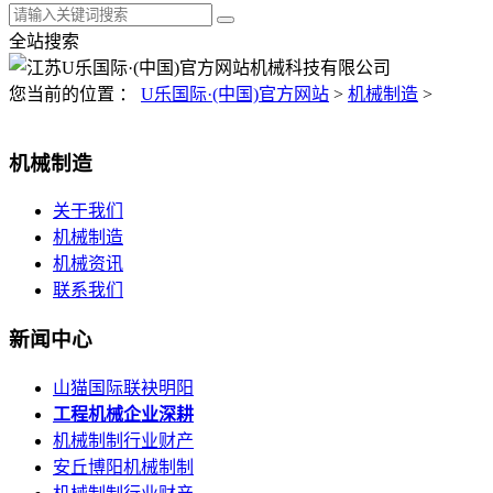
全站搜索
您当前的位置 ：
U乐国际·(中国)官方网站
>
机械制造
>
机械制造
关于我们
机械制造
机械资讯
联系我们
新闻中心
山猫国际联袂明阳
工程机械企业深耕
机械制制行业财产
安丘博阳机械制制