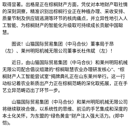
取得显著。出格是正在棕榈财产方面，凭仗对本地财产取社情
的深刻洞察，精准识别出棕榈行业正在种植办理、采收安排、
质量节制及供应链逃溯等环节的核肉痛点，并立异性地引入人
工智能、为棕榈财产的智能化升级取可持续成长贡献中国聪
慧。
图说！山猫国际贸易集团（中马合伙）董事局于昂
（左）、莱州明阳机械无限公司董事长杜伟斌 （左）！
近日，由山猫国际贸易集团（中马合伙）和莱州明阳机械
无限公司配合倡议组建的“棕榈聪慧农业办理研发核心”、“棕
榈财产人工智能尝试室”揭牌典礼正在山东莱州举行。这一行
动标记着农业新质出产力正在棕榈范畴的深化取拓展，正在手
艺立异范畴迈出了环节一步。
山猫国际贸易集团（中马合伙）和莱州明阳机械无限公司
将继续联袂合做，以系统性的思维、前沿的手艺集成和深度的
本土化关怀，为东盟的“绿色黄金”财产注入强大活力。(郑中
恺)。