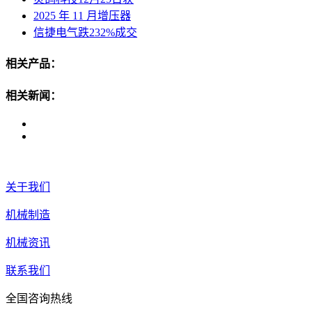
2025 年 11 月增压器
信捷电气跌232%成交
相关产品：
相关新闻：
关于我们
机械制造
机械资讯
联系我们
全国咨询热线