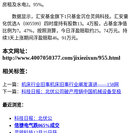
房租及水电2。95%。
数据显示，汇安基金旗下1只基金沉仓灵鸽科技。汇安量
化优选A（005599）四时度持有股数13。4万股，占基金净值
比例为7。47%，按照测算，今日浮盈赔取约25。74万元。持
续3天上涨期间浮盈赔取46。91万元。
本文网址：
http://www.4007050377.com/jixiezixun/955.html
相关标签：
上一篇：
机床行业旧事机床旧事行业阐发演讲——158网
下一篇：
科技日报：北伏公司破产甩锅中国机械设备至极
最近浏览：
科技日报：北伏公
信捷电气跌065%成交
灵鸽科技12月25日获