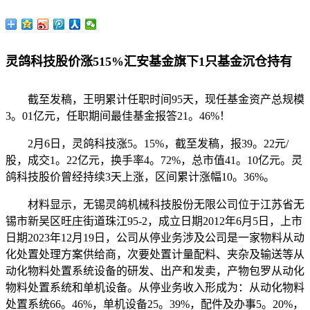
灵鸽科技股价涨515%汇安基金旗下1只基金沉仓持有
截至发稿，王明累计任职时间95天，现任基金资产总规模
3。01亿元，任职期间最佳基金报答21。46%！
2月6日，灵鸽科技涨5。15%，截至发稿，报39。22元/
股，成交1。22亿元，换手率4。72%，总市值41。10亿元。灵
鸽科技股价曾经持续3天上涨，区间累计涨幅10。36%。
材料显示，无锡灵鸽机械科技股份无限公司位于江苏省无
锡市新吴区旺庄街道珠江95-2，成立日期2012年6月5日，上市
日期2023年12月19日，公司从停业务涉及公司是一家物料从动
化处置处理方案供给商，次要处置计量配料、夹杂及输送等从
动化物料处置系统设备的研发、出产和发卖，产物包罗从动化
物料处置系统和单机设备。从停业务收入形成为：从动化物料
处置系统66。46%，单机设备25。39%，配件及办事5。20%，