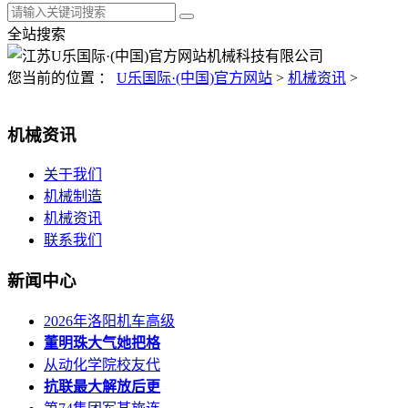
全站搜索
您当前的位置 ：
U乐国际·(中国)官方网站
>
机械资讯
>
机械资讯
关于我们
机械制造
机械资讯
联系我们
新闻中心
2026年洛阳机车高级
董明珠大气她把格
从动化学院校友代
抗联最大解放后更