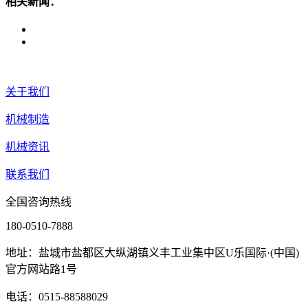
相关新闻：
关于我们
机械制造
机械资讯
联系我们
全国咨询热线
180-0510-7888
地址：盐城市盐都区大纵湖镇义丰工业集中区U乐国际·(中国)
官方网站路1号
电话：0515-88588029