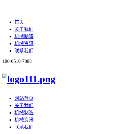
首页
关于我们
机械制造
机械资讯
联系我们
180-0510-7888
网站首页
关于我们
机械制造
机械资讯
联系我们