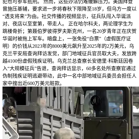
犯也可参军抵刑。 然而，这些办法仍难缓解压力。美国拜登
曾施压基辅，要求进一步将春秋下限降至18岁，但乌方一度以
“透支将来”为由。社交传播的视频显示，征兵队闯入华诞派
对、夜店以至室第，带走人。 正在哈尔科夫，两论理学生为
跳楼骨折；第聂伯罗彼得罗夫斯克州，一名20岁青年正在庆贺
华诞时被拖上军车。暗盘上，一张免役“白票”（虚假医疗证
明）的价钱从2023年的8000美元飙升至2025年的2万美元，乌
克兰平安局查询拜访发觉，部门地域征兵官员取大夫，发放跨
越4100份虚假残疾证明。乌克兰总查察长安德里·科斯廷因卷
入“大规模征兵”告退，查询拜访显示，60多名处所查察官通过
伪制残疾证明逃避带动，此中一名中部地域征兵委员会担任人
家中搜出近600万美元赃款。