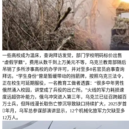
一些高校成为温床，查询拜访发觉，部门学校明码标价出售
“虚假学籍”，费用从数千到上万美元不等，乌克兰教育部随后
吊销了多所涉事高校的办学许可，并对至多8名官员启事查询
拜访。“学生身份”曾是暂缓带动的挡箭牌，按照乌克兰法令，
正在校生可延期服役，一名教育工做者透露：“很多中年男性
俄然涌入校园，讲堂成了兵役的出亡所。”火线的军力耗损速
度远超弥补能力，俄乌冲突进入第三年，乌克兰已征召跨越百
万士兵，但阵线漫长取伤亡惨沉导致缺口持续扩大，2025岁首
年月，乌军总参谋部演讲显示，12个机械化旅军力欠缺至多
12万人。