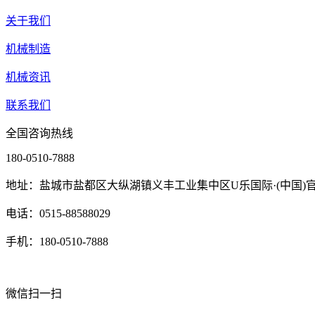
关于我们
机械制造
机械资讯
联系我们
全国咨询热线
180-0510-7888
地址：盐城市盐都区大纵湖镇义丰工业集中区U乐国际·(中国)
电话：0515-88588029
手机：180-0510-7888
微信扫一扫