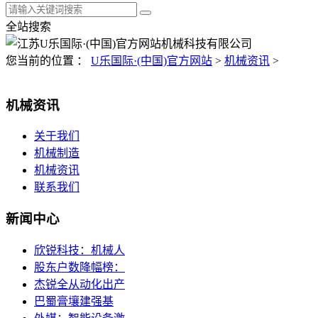
全站搜索
您当前的位置 ：
U乐国际·(中国)官方网站
>
机械资讯
>
机械资讯
关于我们
机械制造
机械资讯
联系我们
新闻中心
欣锐科技：机械人
股东户数降幅榜：
杰锐全从动化出产
巴蜀膏壤建强基