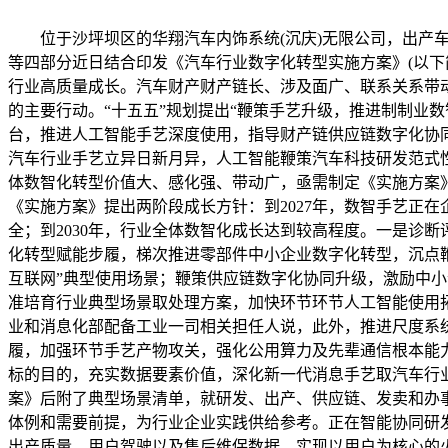
位于沙坪坝区的华翔汽车内饰系统(沉庆)无限公司，出产车间
等四部分近日结合印发《汽车行业数字化转型实施方案》(以
行业高质量成长。汽车财产财产链长、涉及面广、联系关系带
的主要行动。“十五五”规划提出“鞭策手艺升级，推进制制业数智化
台，推进人工智能手艺深度使用，指导财产链供应链数字化协
汽车行业手艺立异日新月异，人工智能鞭策汽车科技研发范式
体数智化转型价值大、感化强、带动广，亟需制定《实施方案
《实施方案》提出两阶段成长方针：到2027年，数智手艺正
全；到2030年，行业全体数智化成长达到较高程度。一是诊
化转型赋能步履，梯次推进零部件中小企业数字化转型，沉点鞭
互联网”典型使用场景；鞭策供应链数字化协同升级，激励中
准培育行业典型场景取处理方案，加快环节环节人工智能使用
业和消息化部配备工业一司相关担任人说，此外，推进尺度系
履，加强环节手艺产物攻关，强化公用算力及先辈通信根本能
标的目的，充实数据要素价值，深化新一代消息手艺取汽车行
案》后附了典型场景清单，就研发、出产、供应链、发卖和办
体例和需要前提，为行业企业实践供给参考。正在智能协同研
出产质量、用户驾驶以及售后维保数据，实现以用户为核心的