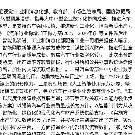
近视觉)工业和消息化部、教育部、市场监管总局、国度数据局
美转型顶层设想，指导大中小型企业数字化协同成长，推进汽车
转型，是支持汽车强国扶植、推进新型工业化、培育新质出产力
《汽车行业稳增加工做方案(2025—2026年)》等文件先后出
、智能化演进。工业和消息化部配备工业一司相关担任人暗示，
，智能网联新能源汽车做为载体性计谋性新兴财产，推进行业全
进汽车行业高质量成长。聚焦汽车行业数字化转型，此次出台的
形成熟度、出产效率等较着提拔，行业供给和公共办事系统逐渐健
取诊断，加业内交际流取经验推广。二是汽车零部件中小企业数字
互联网深度使用，激励扶植汽车行业5G工场，推广“5G+工业
应链上的配套能力。三是典型场景取人工智能使用示范步履，精
场梯度培育和推广，建立汽车行业专业化办事商资本矩阵。”工
，以尺度化保障数据互联互通；环节手艺攻关取根本能力强化步
施方案》以鞭策汽车行业高质量成长为方针，以智能制制为从攻
、智能化、绿色化的现代化汽车财产系统供给支持。《实施方
出产等8项数智化典型场景，并按各场景别离提出了方针、实现
制协同研发平台，一方面打通企业内部研发流程数据，同时整合
件企业间协同设想开辟。正在柔性火速出产场景，为了实现个性