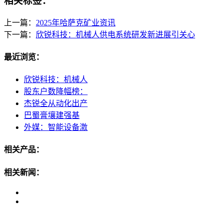
相关标签：
上一篇：
2025年哈萨克矿业资讯
下一篇：
欣锐科技：机械人供电系统研发新进展引关心
最近浏览：
欣锐科技：机械人
股东户数降幅榜：
杰锐全从动化出产
巴蜀膏壤建强基
外媒：智能设备激
相关产品：
相关新闻：