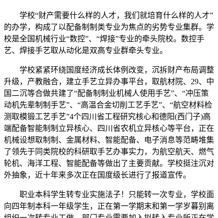
学校“财产需要什么样的人才，我们就培育什么样的人才”
的办学，构成了以配备制制类专业为焦点的劣势专业集群。学
校是全国机械行业“数控”、“焊接”专业的牵头院校。数控手
艺、焊接手艺取从动化是双高专业群牵头专业。
学校紧紧环绕国度经济成长体例改变，沉拆财产布局调整
升级，产教融合，建立手艺立异办事平台，取航材院、29、中
国二沉等合做共建了“配备制制业机械人使用手艺”、“冲压策
动机先辈制制手艺”、“高温合金切削工艺手艺”、“航空材料检
测取模锻工艺手艺”4个四川省工程研究核心和德阳(西门子)高
端配备智能制制立异核心、四川省农机立异核心等平台，正在
机械设想取制制、金属材料、智能配备、电子消息等范畴堆集
了领先于同类院校的科研取手艺办事实力，为航空航天、燃气
轮机、海洋工程、智能配备等做出了主要贡献。学校挺注沉对
外抽象，近十年来多次正在国度级长进行了报道宣传。
职业本科学生转专业实施法子！只能转一次专业，学校面
向四年制本科一年级学生，正在第一学期末和第一学岁暮别离
组织一次转专业工做。部门专业需要加入拟转入专业所正在学