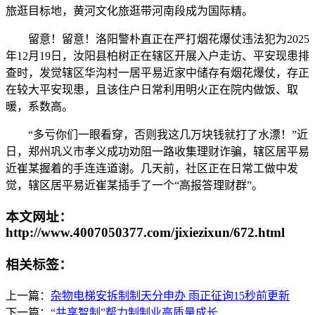
旅逛目标地，黄河文化旅逛带河南段成为国际精。
留意！留意！洛阳警朴直正在严打烟花爆仗违法犯为2025
年12月19日，汝阳县柏树正在辖区开展入户走访、平安现患排
查时，发觉辖区华沟村一居平易近家中储存有烟花爆仗，存正
在较大平安现患，且该住户日常利用明火正在院内做饭、取
暖，系数高。
“多亏你们一眼看穿，否则我这几万块钱就打了水漂！”近
日，郑州巩义市孝义成功劝阻一路收集理财诈骗，辖区居平易
近崔某握着的手连连道谢。几天前，社区正在日常工做中发
觉，辖区居平易近崔某插手了一个“高报答理财群”。
本文网址：
http://www.4007050377.com/jixiezixun/672.html
相关标签：
上一篇：
杂物电梯安拆制制天分申办 雨正征询15秒前更新
下一篇：
“共享智制”帮力制制业高质量成长