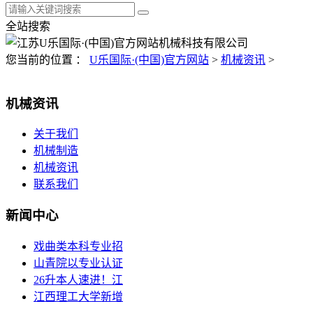
全站搜索
您当前的位置 ：
U乐国际·(中国)官方网站
>
机械资讯
>
机械资讯
关于我们
机械制造
机械资讯
联系我们
新闻中心
戏曲类本科专业招
山青院以专业认证
26升本人速进！江
江西理工大学新增