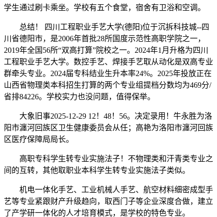
学生通过刷卡乘坐。学校有五个食堂，宿舍有卫浴和空调。
总结！ 四川工程职业手艺大学(德阳)位于沉拆科技城--四
川省德阳市，是2006年首批28所国度示范性高职学院之一，
2019年全国56所“双高打算”院校之一。2024年1月升格为四川
工程职业手艺大学。数控手艺、焊接手艺取从动化是双高专业
群牵头专业。2024届专科结业生升本率24%。2025年投放正在
山西省物理类本科招生打算的两个专业组提档分数均为469分/
省排84226。学校实力也没问题，值得保举。
大象旧事2025-12-29 12！48！56。决定录用！牛永胜为洛
阳市瀍河回族区卫生健康委员会从任；高艳为洛阳市瀍河回族
区医疗保障局局长。
高职专科学生转专业实施法子！不物理类和汗青类专业之
间的互转，其他取职业本科学生转专业实施法子类似。
机电一体化手艺、工业机械人手艺、航空材料细密成型手
艺等专业紧跟财产升级趋向，取西门子等企业深度合做，建立
了产学研一体化的人才培育模式，是学校的特色专业。