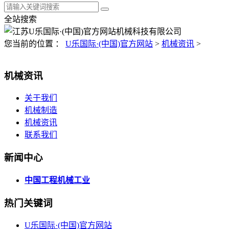
全站搜索
您当前的位置 ：
U乐国际·(中国)官方网站
>
机械资讯
>
机械资讯
关于我们
机械制造
机械资讯
联系我们
新闻中心
中国工程机械工业
热门关键词
U乐国际·(中国)官方网站