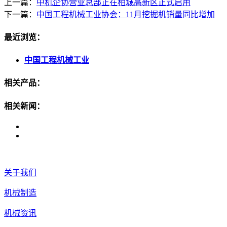
上一篇：
中机企协营业总部正在相城高新区正式启用
下一篇：
中国工程机械工业协会：11月挖掘机销量同比增加
最近浏览：
中国工程机械工业
相关产品：
相关新闻：
关于我们
机械制造
机械资讯