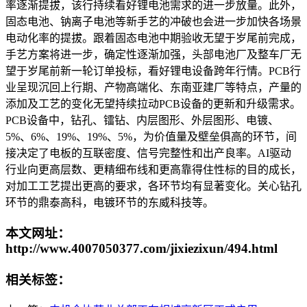
率逐渐提拔，该行持续看好锂电池需求的进一步放量。此外，
固态电池、钠离子电池等新手艺的冲破也会进一步加快各场景
电动化率的提拔。跟着固态电池中期验收无望于岁尾前完成，
手艺方案将进一步，确定性逐渐加强，头部电池厂及整车厂无
望于岁尾前新一轮订单投标，看好锂电设备跨年行情。PCB行
业呈现沉回上行期、产物高端化、东南亚建厂等特点，产量的
添加及工艺的变化无望持续拉动PCB设备的更新和升级需求。
PCB设备中，钻孔、镭钻、内层图形、外层图形、电镀、
5%、6%、19%、19%、5%，为价值量及壁垒俱高的环节，间
接决定了电板的互联密度、信号完整性和出产良率。AI驱动
行业向更高层数、更精细布线和更高靠得住性标的目的成长，
对加工工艺提出更高的要求，各环节均有显著变化。关心钻孔
环节的鼎泰高科，电镀环节的东威科技等。
本文网址：
http://www.4007050377.com/jixiezixun/494.html
相关标签：