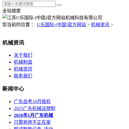
全站搜索
您当前的位置 ：
U乐国际·(中国)官方网站
>
机械资讯
>
机械资讯
关于我们
机械制造
机械资讯
联系我们
新闻中心
广东自考10月报机
2025广东机械设想制
2026年1月广东机械
只需爸爸不正在家