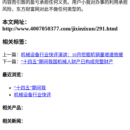
内容而引致的盈亏承担任何义务。用户小我对办事的利用承担
风险，东方财富网对此不做任何类型的。
本文网址：
http://www.4007050377.com/jixiezixun/291.html
相关标签：
上一篇：
机械设备行业快评演讲：10月挖掘机销量增速放缓
下一篇：
“十四五”期间我国机械人财产已构成完整财产
最近浏览：
“十四五”期间我
机械设备行业快评
相关产品：
相关新闻：