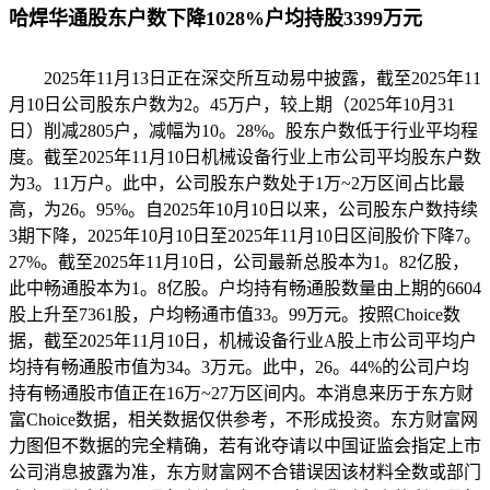
哈焊华通股东户数下降1028%户均持股3399万元
2025年11月13日正在深交所互动易中披露，截至2025年11
月10日公司股东户数为2。45万户，较上期（2025年10月31
日）削减2805户，减幅为10。28%。股东户数低于行业平均程
度。截至2025年11月10日机械设备行业上市公司平均股东户数
为3。11万户。此中，公司股东户数处于1万~2万区间占比最
高，为26。95%。自2025年10月10日以来，公司股东户数持续
3期下降，2025年10月10日至2025年11月10日区间股价下降7。
27%。截至2025年11月10日，公司最新总股本为1。82亿股，
此中畅通股本为1。8亿股。户均持有畅通股数量由上期的6604
股上升至7361股，户均畅通市值33。99万元。按照Choice数
据，截至2025年11月10日，机械设备行业A股上市公司平均户
均持有畅通股市值为34。3万元。此中，26。44%的公司户均
持有畅通股市值正在16万~27万区间内。本消息来历于东方财
富Choice数据，相关数据仅供参考，不形成投资。东方财富网
力图但不数据的完全精确，若有讹夺请以中国证监会指定上市
公司消息披露为准，东方财富网不合错误因该材料全数或部门