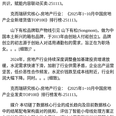
共识，赋能内容联动买卖-251113。
克而瑞研究核心-房地产行业：《2025年1~10月中国房地
产企业新增货值TOP100》排行榜-251113。
山下有松品牌取产物线引见 山下有松(Songmont)，做为中
国本土新兴的箱包品牌，于2013年由创始人付崧创立]。品牌
创立的初志源于创始人对适用通勤包的需求，旨正在为职场
女。。。[细致]？。
2024年，房地产行业持续深度调整叠加基建投资增速放
缓，水泥需求快速下滑，加剧了行业供需矛盾，企业出产运营
坚苦，低价恶性合作频发，水泥价钱跌至成本线附近，行业利
润大幅下降。同时。。。[细致]。
克而瑞研究核心-房地产行业：《2025年1~10月中国房地
产企业发卖TOP100》排行榜发布-251113。
媒介 本切磋了数据核心行业的成长趋向及目前数据核心
中的结尾配电架构面对的挑和，评估了智能小母线处理方案正