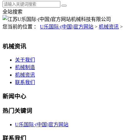
全站搜索
您当前的位置 ：
U乐国际·(中国)官方网站
>
机械资讯
>
机械资讯
关于我们
机械制造
机械资讯
联系我们
新闻中心
热门关键词
U乐国际·(中国)官方网站
联系我们