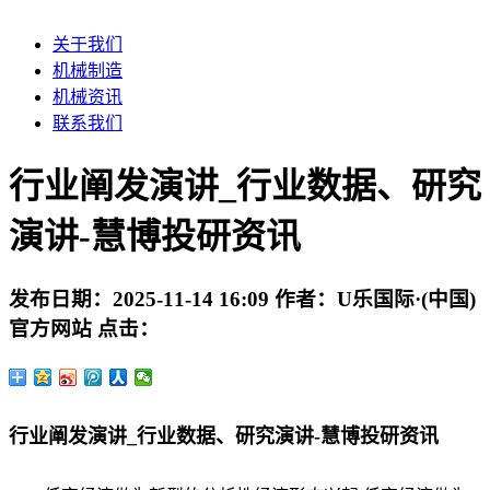
关于我们
机械制造
机械资讯
联系我们
行业阐发演讲_行业数据、研究
演讲-慧博投研资讯
发布日期：
2025-11-14 16:09
作者：
U乐国际·(中国)
官方网站
点击：
行业阐发演讲_行业数据、研究演讲-慧博投研资讯