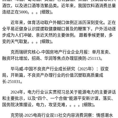
酒饮，以及进口酒等浩繁品类。近年来，我国饮料酒消费总量
连结正在5000。。。[细致]。
近年来，体育活动取户外糊口体例正派历深刻变化。正在
全平易近健身认识提拔取健康糊口普及的鞭策下，户外活动逐
步成为人们冲破、亲近天然的主要体例。 跟着季候更替，多
变的天气取复。。。[细致]。
克而瑞研究核心-中国房地产行业企业月报：单月发卖、
融资环比增加，招商、华润等焦点办理层换防-251113。
毕马威-中国不良资产行业成长研究（2025年）：驭变
局，开新篇，不良资产办理行业的价值沉塑取高质量成
长-251031。
2024年，电力行业认实贯彻习总关于能源电力的主要讲话
和主要批示，以及“四个、一个合做”能源平安新计谋，落实、
国务院决策摆设，电力，攻坚克难，。。。[细致]。
克劳锐-2025电商行业双11社交内容消费洞察：情感潮水