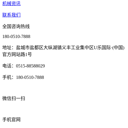
机械资讯
联系我们
全国咨询热线
180-0510-7888
地址：盐城市盐都区大纵湖镇义丰工业集中区U乐国际·(中国)
官方网站路1号
电话：0515-88588029
手机：180-0510-7888
微信扫一扫
手机官网