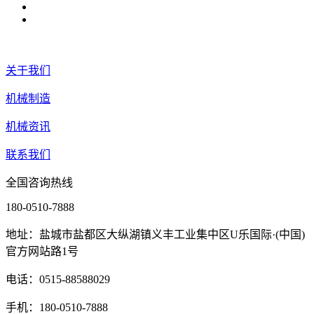
关于我们
机械制造
机械资讯
联系我们
全国咨询热线
180-0510-7888
地址：盐城市盐都区大纵湖镇义丰工业集中区U乐国际·(中国)
官方网站路1号
电话：0515-88588029
手机：180-0510-7888