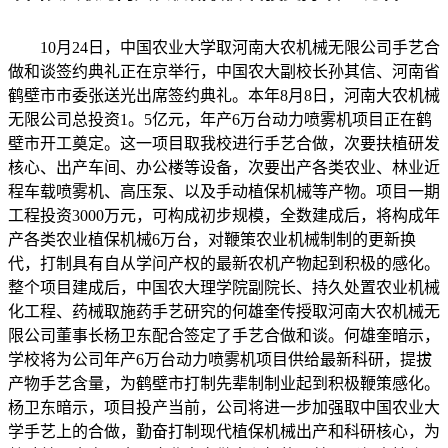
10月24日，中国农业大学取河南大农机械无限公司手艺合
做和谈签约典礼正在京举行，中国农大副校长孙其信、河南省
鹤壁市市委张送光出席签约典礼。本年8月8日，河南大农机械
无限公司总投资1。5亿元，年产6万台动力喷雾机项目正在鹤
壁市开工奠定。这一项目取我校进行手艺合做，次要扶植研发
核心、出产车间、办公楼等设备，次要出产各类农业、林业近
程车载喷雾机、高压泵、以及手动植保机械等产物。项目一期
工程投资3000万元，可构成初步规模，全数建成后，将构成年
产各类农业植保机械6万台，对鞭策农业机械制制的更新换
代，打制具有自从学问产权的最新农机产物起到积极的感化。
整个项目建成后，中国农大理学院副院长、持久处置农业机械
化工程、药械取施药手艺研究的何雄奎传授取河南大农机械无
限公司董事长杨卫东配合签定了手艺合做和谈。何雄奎暗示，
学校将为公司年产6万台动力喷雾机项目供给最新科研，提拔
产物手艺含量，为鹤壁市打制先辈制制业起到积极鞭策感化。
杨卫东暗示，项目投产当前，公司将进一步加强取中国农业大
学手艺上的合做，勤奋打制现代植保机械出产和科研核心，为