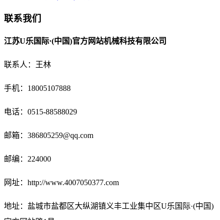
联系我们
江苏U乐国际·(中国)官方网站机械科技有限公司
联系人：王林
手机：18005107888
电话：
0515-88588029
邮箱：
386805259@qq.com
邮编：224000
网址：http://www.4007050377.com
地址：盐城市盐都区大纵湖镇义丰工业集中区U乐国际·(中国)