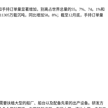
订单量显著增加，别离占世界总量的55。7%、74。1%和
11305万载沉吨，同比增加58。8%；截至12月底，手持订单量
需要扶植大型的船厂、船台以及配备先辈的出产设备。研发方