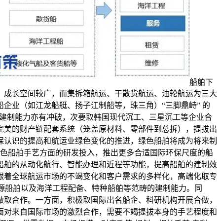
船舶下
，成长空间较广，而集拆箱航运、干散货航运、油轮航运为三大
企业（如江龙船艇、扬子江制船等，珠三角）“三脚鼎峙” 的
发建制能力亦有冲破，次要取韩国现代沉工、三星沉工等企业合
完美的财产链配套系统（笼盖原材料、零部件到总拆），提拔出
保认识的提高和航运业绿色变化的推进，绿色船舶将成为将来制
绿色船舶手艺方面的研发投入，推出更多合适国际环保尺度的船
船舶的从动化航行、智能办理和近程等功能，提高船舶的建制效
跟着全球航运市场的不竭变化和客户需求的多样化，高端化取专
源船舶以及海洋工程配备、特种船舶等范畴的建制能力。同
做取合作。一方面，积极取国际出名船企、科研机构开展合做，
面对来自国际市场的激烈合作，需要不竭提拔本身的手艺程度和