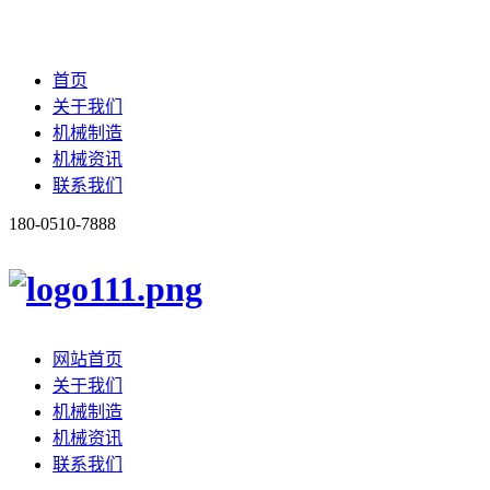
首页
关于我们
机械制造
机械资讯
联系我们
180-0510-7888
网站首页
关于我们
机械制造
机械资讯
联系我们