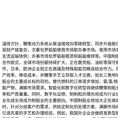
减排方针，鞭策动力系统从柴油增效向零碳转型，同步升级舱
逛财产链复杂，次要包罗船舶使用市场取办事市场。使用市场
支流运输体例；办事市场包罗船舶租赁和船舶维修等。中国制船
合作款式，全球市场份额持续扩大，正在散货船、油轮等保守船
作，日本、欧洲企业则正在高端及特殊船舶范畴连结合作力。
产效率、降低成本，并鞭策手艺立异取人才交换，如长三角地
船业的主要成长标的目的。替代燃料的订单逐步增加，氨/氢/
舶产物，满脚市场需求。智能化和数字化转型将继续鞭策制船
率和产质量量。同时，数字化设想、制制和办理也将成为行业
业化成长将成为制船业的主要趋向。中国制船业将加大正在高
时，针对分歧客户的需求，供给定制化的处理方案，满脚市场
引进先辈的手艺和办理经验，例如，取国外企业合做研发新型