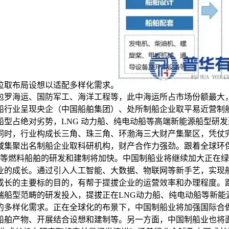
位取布局设想以适配多样化需求。
包罗海运、国防军工、海洋工程等，此中海运所占市场份额最大
行业呈现央企（中国船舶集团）、处所制船企业取平易近营制船
型占绝对劣势，LNG 动力船、纯电动船等高端新能源船型研
同时，行业构成长三角、珠三角、环渤海三大财产集聚区，凭仗
域集聚出名制船企业取科研机构，财产合作力强劲。跟着全球环
核等燃料船舶的研发和建制将加快。中国制船业将继续加大正在
业的成长。通过引入人工智能、大数据、物联网等新手艺，实现
成长的主要标的目的，有帮于提拔企业的运营效率和办理程度。
端船型范畴的研发投入，提拔正在LNG动力船、纯电动船等新能
的多样化需求。正在全球化的布景下，中国制船业将加强国际合
船舶产物、开展结合设想和建制等。另一方面，中国制船业也将