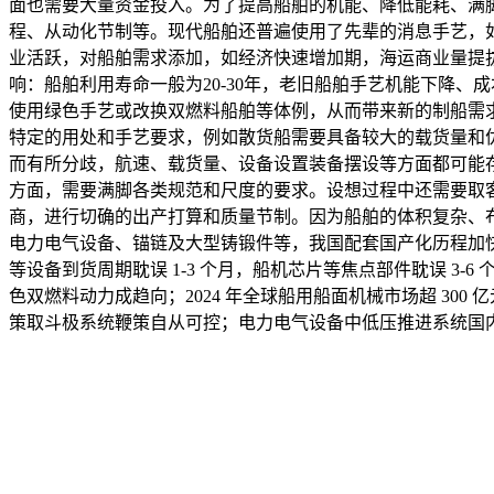
面也需要大量资金投入。为了提高船舶的机能、降低能耗、满
程、从动化节制等。现代船舶还普遍使用了先辈的消息手艺，
业活跃，对船舶需求添加，如经济快速增加期，海运商业量提
响：船舶利用寿命一般为20-30年，老旧船舶手艺机能下降
使用绿色手艺或改换双燃料船舶等体例，从而带来新的制船需
特定的用处和手艺要求，例如散货船需要具备较大的载货量和
而有所分歧，航速、载货量、设备设置装备摆设等方面都可能
方面，需要满脚各类规范和尺度的要求。设想过程中还需要取
商，进行切确的出产打算和质量节制。因为船舶的体积复杂、
电力电气设备、锚链及大型铸锻件等，我国配套国产化历程加
等设备到货周期耽误 1-3 个月，船机芯片等焦点部件耽误 
色双燃料动力成趋向；2024 年全球船用船面机械市场超 30
策取斗极系统鞭策自从可控；电力电气设备中低压推进系统国内