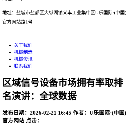
地址：盐城市盐都区大纵湖镇义丰工业集中区U乐国际·(中国)
官方网站路1号
关于我们
机械制造
机械资讯
联系我们
区域信号设备市场拥有率取排
名演讲：全球数据
发布日期：
2026-02-21 16:45
作者：
U乐国际·(中国)
官方网站
点击：