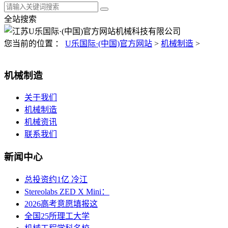
全站搜索
您当前的位置 ：
U乐国际·(中国)官方网站
>
机械制造
>
机械制造
关于我们
机械制造
机械资讯
联系我们
新闻中心
总投资约1亿 冷江
Stereolabs ZED X Mini：
2026高考意愿填报这
全国25所理工大学