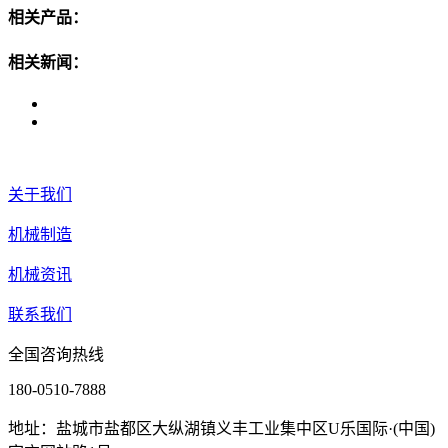
相关产品：
相关新闻：
关于我们
机械制造
机械资讯
联系我们
全国咨询热线
180-0510-7888
地址：盐城市盐都区大纵湖镇义丰工业集中区U乐国际·(中国)