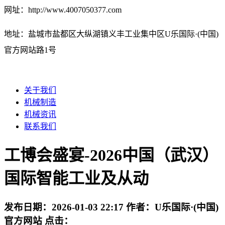
网址：http://www.4007050377.com
地址：盐城市盐都区大纵湖镇义丰工业集中区U乐国际·(中国)
官方网站路1号
关于我们
机械制造
机械资讯
联系我们
工博会盛宴-2026中国（武汉）
国际智能工业及从动
发布日期：
2026-01-03 22:17
作者：
U乐国际·(中国)
官方网站
点击：