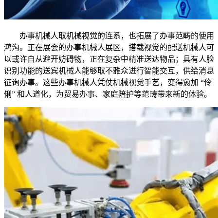
办事机械人取机械视觉的连系，也拓展了办事范畴的使用
鸿沟。正在展会的办事机械人展区，搭载视觉的配送机械人可
以或许自从避开妨碍物，正在复杂中精准送达物品；具有人脸
识别功能的送宾机械人能够取不雅众进行智能交互，供给消息
征询办事。这些办事机械人凭仗机械视觉手艺，变得愈加 “伶
俐” 和人道化，为贸易办事、家庭陪护等范畴带来新的体验。