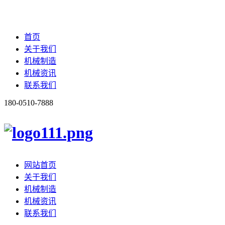
首页
关于我们
机械制造
机械资讯
联系我们
180-0510-7888
网站首页
关于我们
机械制造
机械资讯
联系我们