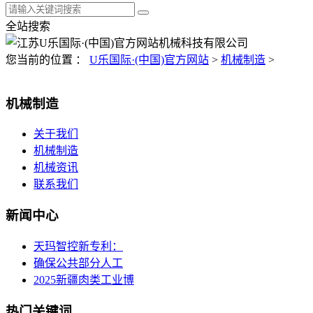
全站搜索
您当前的位置 ：
U乐国际·(中国)官方网站
>
机械制造
>
机械制造
关于我们
机械制造
机械资讯
联系我们
新闻中心
天玛智控新专利：
确保公共部分人工
2025新疆肉类工业博
热门关键词