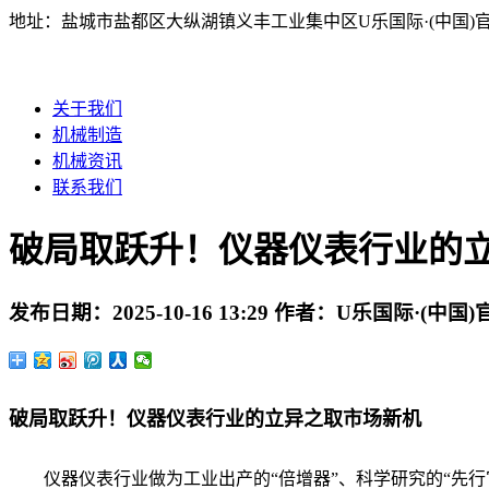
地址：盐城市盐都区大纵湖镇义丰工业集中区U乐国际·(中国)
关于我们
机械制造
机械资讯
联系我们
破局取跃升！仪器仪表行业的
发布日期：
2025-10-16 13:29
作者：
U乐国际·(中国
破局取跃升！仪器仪表行业的立异之取市场新机
仪器仪表行业做为工业出产的“倍增器”、科学研究的“先行官