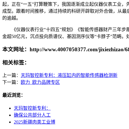
起，正在“一五”打算鞭策下，我国逐渐成立起仪器仪表工业，
成型。跟着时间推移，通过持续的科研开辟取对外合做，从最
的逾越。
《仪器仪表行业“十四五”规划》《智能传感器财产三年步履指
金超50亿元，沉点投向质谱仪、基因测序仪等“卡脖子”范畴
本文网址：http://www.4007050377.com/jixiezhizao/6
相关标签：
上一篇：
天玛智控新专利：液压缸内的智能传感器检测新
下一篇：
欧力_欧力品牌专区
最近浏览：
天玛智控新专利：
确保公共部分人工
2025新疆肉类工业博