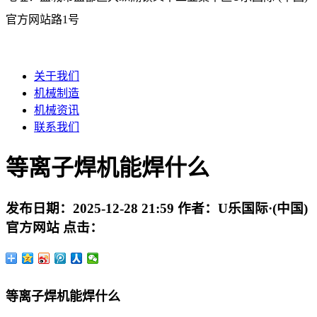
官方网站路1号
关于我们
机械制造
机械资讯
联系我们
等离子焊机能焊什么
发布日期：
2025-12-28 21:59
作者：
U乐国际·(中国)
官方网站
点击：
等离子焊机能焊什么