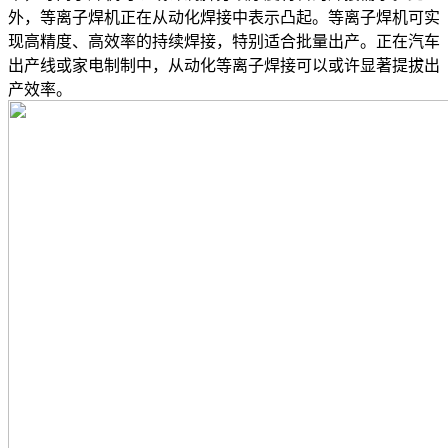
外，等离子焊机正在从动化焊接中表示凸起。等离子焊机可实
现高精度、高效率的持续焊接，特别适合批量出产。正在汽车
出产线或家电制制中，从动化等离子焊接可以或许显著提拔出
产效率。