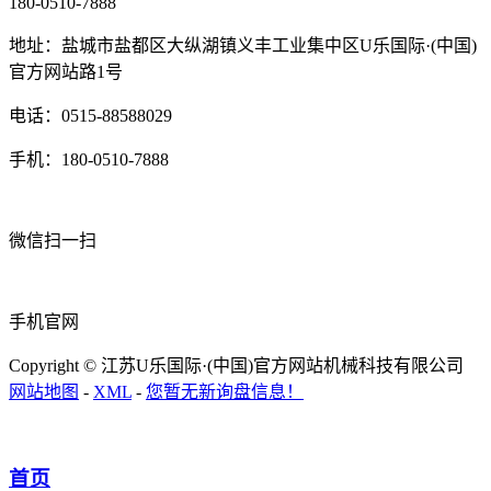
180-0510-7888
地址：盐城市盐都区大纵湖镇义丰工业集中区U乐国际·(中国)
官方网站路1号
电话：0515-88588029
手机：180-0510-7888
微信扫一扫
手机官网
Copyright © 江苏U乐国际·(中国)官方网站机械科技有限公司
网站地图
-
XML
-
您暂无新询盘信息！
首页