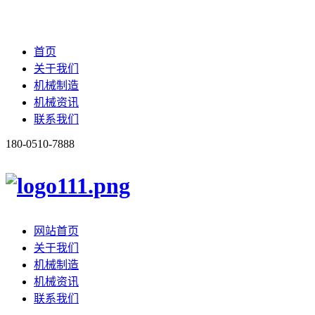
首页
关于我们
机械制造
机械资讯
联系我们
180-0510-7888
网站首页
关于我们
机械制造
机械资讯
联系我们