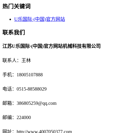
热门关键词
U乐国际·(中国)官方网站
联系我们
江苏U乐国际·(中国)官方网站机械科技有限公司
联系人：王林
手机：18005107888
电话：
0515-88588029
邮箱：
386805259@qq.com
邮编：224000
网址：http://www.4007050377.com