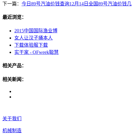
下一篇：
今日89号汽油价钱查询12月14日全国89号汽油价钱几
最近浏览：
2015中国国际渔业博
女人让汉子捅本人
下载体验服下载
实干家 - OFweek聪慧
相关产品：
相关新闻：
关于我们
机械制造