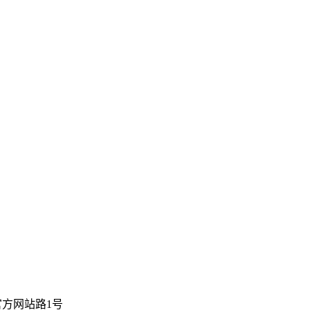
官方网站路1号