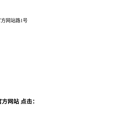
官方网站路1号
)官方网站
点击：