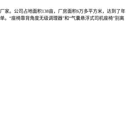
家。公司占地面积138亩，厂房面积6万多平方米，达到了年
。“座椅靠背角度无级调理器”和“气囊悬浮式司机座椅”别离