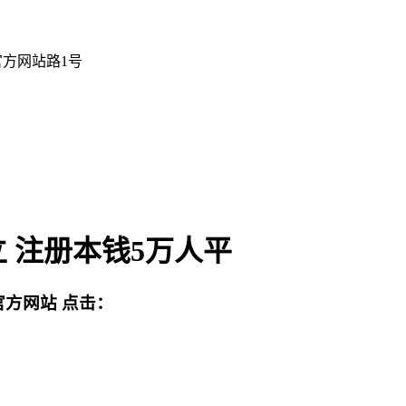
官方网站路1号
 注册本钱5万人平
)官方网站
点击：