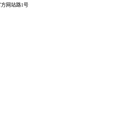
官方网站路1号