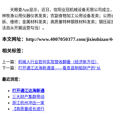
天眼查App显示，近日，信阳业冠机械设备无限公司成立，
林牧渔公用仪器仪表发卖；农副食物加工公用设备发卖；公用
拆、维修；金属材料发卖；高质量特种钢铁材料发卖；钢压延
法自从开展运营勾当）。
本文网址：http://www.4007050377.com/jixiezhizao/4
相关标签：
上一篇：
机械人行业若何实现营收翻番（经济新方位）
下一篇：
打开通江达海新通道——看息县制船财产的“从
最近浏览：
打开通江达海新通
三大财产集群带动
浙江杭州冲出一家
【高质量成长进行