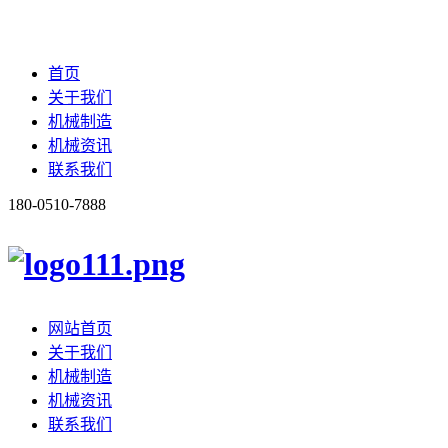
首页
关于我们
机械制造
机械资讯
联系我们
180-0510-7888
网站首页
关于我们
机械制造
机械资讯
联系我们