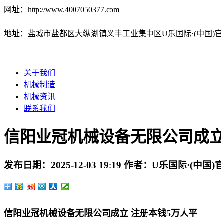
网址：http://www.4007050377.com
地址：盐城市盐都区大纵湖镇义丰工业集中区U乐国际·(中国)
关于我们
机械制造
机械资讯
联系我们
信阳业冠机械设备无限公司成立
发布日期：
2025-12-03 19:19
作者：
U乐国际·(中国
信阳业冠机械设备无限公司成立 注册本钱5万人平