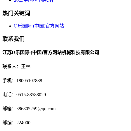
2025中国林下经济行
热门关键词
U乐国际·(中国)官方网站
联系我们
江苏U乐国际·(中国)官方网站机械科技有限公司
联系人：王林
手机：18005107888
电话：
0515-88588029
邮箱：
386805259@qq.com
邮编：224000