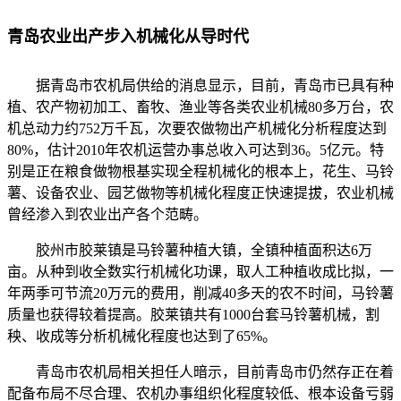
青岛农业出产步入机械化从导时代
据青岛市农机局供给的消息显示，目前，青岛市已具有种
植、农产物初加工、畜牧、渔业等各类农业机械80多万台，农
机总动力约752万千瓦，次要农做物出产机械化分析程度达到
80%，估计2010年农机运营办事总收入可达到36。5亿元。特
别是正在粮食做物根基实现全程机械化的根本上，花生、马铃
薯、设备农业、园艺做物等机械化程度正快速提拔，农业机械
曾经渗入到农业出产各个范畴。
胶州市胶莱镇是马铃薯种植大镇，全镇种植面积达6万
亩。从种到收全数实行机械化功课，取人工种植收成比拟，一
年两季可节流20万元的费用，削减40多天的农不时间，马铃薯
质量也获得较着提高。胶莱镇共有1000台套马铃薯机械，割
秧、收成等分析机械化程度也达到了65%。
青岛市农机局相关担任人暗示，目前青岛市仍然存正在着
配备布局不尽合理、农机办事组织化程度较低、根本设备亏弱