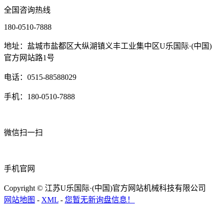
全国咨询热线
180-0510-7888
地址：盐城市盐都区大纵湖镇义丰工业集中区U乐国际·(中国)
官方网站路1号
电话：0515-88588029
手机：180-0510-7888
微信扫一扫
手机官网
Copyright © 江苏U乐国际·(中国)官方网站机械科技有限公司
网站地图
-
XML
-
您暂无新询盘信息！