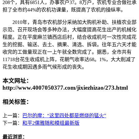
208个，具有6851人，办事农户37。8万户，农机专业合做社承
担了全市约44%的农机功课量，既提高了农机的操纵率。
2010年，青岛市农机部分采纳加大购机补助、扶植农业部
示范、召开现场会等多种办法，大幅度提高花生出产的机械化
程度。正在平度麻兰镇西店后村，结合收成机可一次性完成花
生的挖掘、输送、去土、摘果、清选、拆袋。往年五六天才能
收完的工做量现正在一上午就全数完成了。据悉，全市共有
11718台花生收成机上阵，花朝气收率达68。1%，大大削减了
花生收成期因遇多雨气候形成的丧失。
本文网址：
http://www.4007050377.com/jixiezhizao/273.html
相关标签：
上一篇：
巴尔的摩：“这里四处都是燃烧的猛火”
下一篇：
和平2儒雅随和模组最新版
最近浏览：