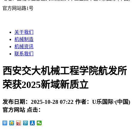
官方网站路1号
关于我们
机械制造
机械资讯
联系我们
西安交大机械工程学院航发所
荣获2025新域新质立
发布日期：
2025-10-28 07:22
作者：
U乐国际·(中国)
官方网站
点击：