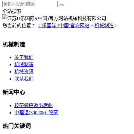
全站搜索
您当前的位置 ：
U乐国际·(中国)官方网站
>
机械制造
>
机械制造
关于我们
机械制造
机械资讯
联系我们
新闻中心
校带领应邀出席曲
中程退(300208)_股票
热门关键词