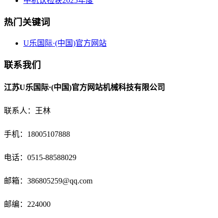
中机认检获2025年度
热门关键词
U乐国际·(中国)官方网站
联系我们
江苏U乐国际·(中国)官方网站机械科技有限公司
联系人：王林
手机：18005107888
电话：
0515-88588029
邮箱：
386805259@qq.com
邮编：224000