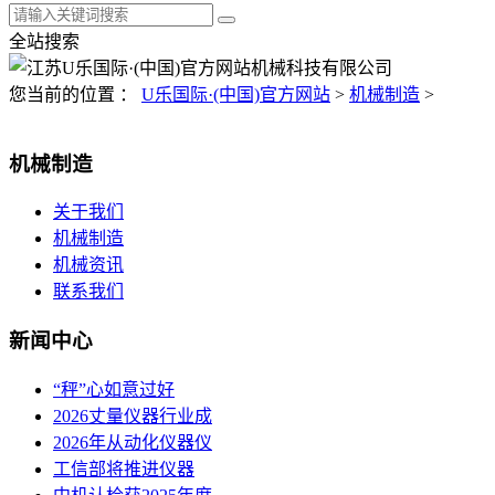
全站搜索
您当前的位置 ：
U乐国际·(中国)官方网站
>
机械制造
>
机械制造
关于我们
机械制造
机械资讯
联系我们
新闻中心
“秤”心如意过好
2026丈量仪器行业成
2026年从动化仪器仪
工信部将推进仪器