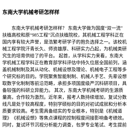
东南大学机械考研怎样样
东南大学机械考研怎样样？ 东南大学做为国度“双一流”
扶植高校和原“985工程”沉点扶植院校，其机械工程学科正在
国内享有较大声誉，是浩繁考研学子的抱负选择之一。该校机
械工程学院汗青长久、师资雄厚、科研实力凸起，为机械类研
究生的培育供给了的平台。 起首，从学科实力来看，东南大
学机械工程学科正在教育部学科评估中持久位居全国前列，涵
盖机械制制及其从动化、机械设想及理论、机械电子工程等多
个研究标的目的。学院聚焦智能制制、机械人手艺、先辈设想
取数字化制制等前沿范畴，承担多项国度级严沉科研项目，具
备较强的科研立异能力。 其次，东南大学机械考研的生源质
量高，合作较为激烈。近年来，报考人数持续增加，复试分数
线凡是处于较高程度，特别学硕标的目的对初试成就和分析本
质要求较高。考生需具备结实的专业根本，特别是《机械道
理》《机械设想》等焦点课程的控制程度间接影响备考绩效。
同时，复试环节沉视分析能力调查，包罗专业笔试、考生提前