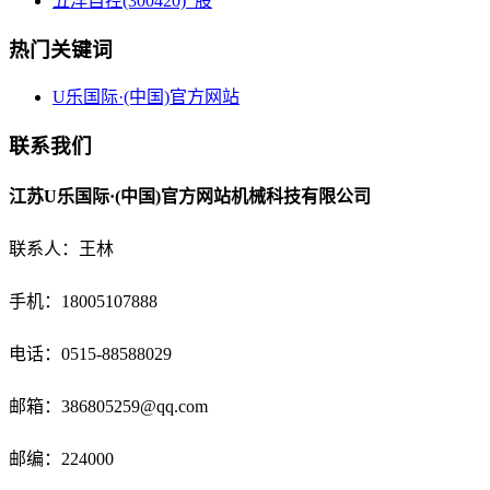
五洋自控(300420)_股
热门关键词
U乐国际·(中国)官方网站
联系我们
江苏U乐国际·(中国)官方网站机械科技有限公司
联系人：王林
手机：18005107888
电话：
0515-88588029
邮箱：
386805259@qq.com
邮编：224000