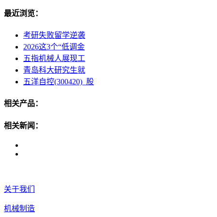
最近浏览：
考研失败留学逆袭
2026这3个“低调金
五指机械人展现工
青岛科大研究生就
五洋自控(300420)_股
相关产品：
相关新闻：
关于我们
机械制造